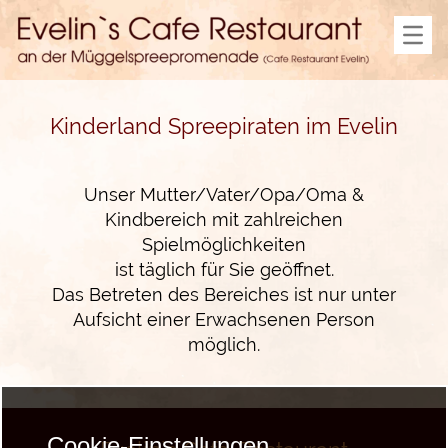
Startseite
Speisekarte
Büffet Brunch
Feierlichkeiten
Menü Mittag
Kaffeegedeck
Kinderland Spreepiraten im Evelin
Büffets
Hochzeitspauschale
Allgemeines
Unser Mutter/Vater/Opa/Oma &
Monatsangebot
Kindbereich mit zahlreichen
Partyservice
Spreepiraten
Spielmöglichkeiten
Feiertage
ist täglich für Sie geöffnet.
Anfahrt
Das Betreten des Bereiches ist nur unter
Kontakt
Aufsicht einer Erwachsenen Person
Impressum
möglich.
Datenschutz
Cookie-Einstellungen