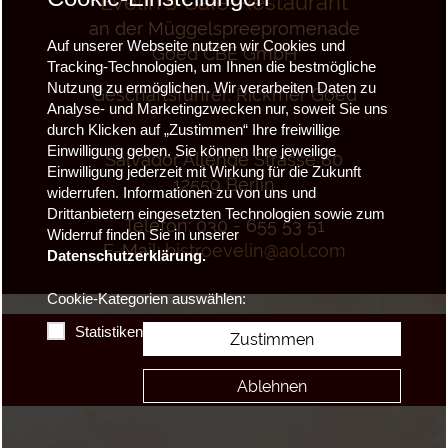
Evelin`s Cafe-Restaurant
an der Müggelspreepromenade
Auf unserer Webseite nutzen wir Cookies und
Goed CBE GmbH
Tracking-Technologien, um Ihnen die bestmögliche
Nutzung zu ermöglichen. Wir verarbeiten Daten zu
Geschäftsführer: Rickmer Goed
Analyse- und Marketingzwecken nur, soweit Sie uns
durch Klicken auf „Zustimmen“ Ihre freiwillige
Einwilligung geben. Sie können Ihre jeweilige
Salvador Allende Strasse 80
Einwilligung jederzeit mit Wirkung für die Zukunft
12559 Berlin
widerrufen. Informationen zu von uns und
Drittanbietern eingesetzten Technologien sowie zum
Telefon: 030 - 655 53 51
Widerruf finden Sie in unserer
E-Mail:
bistroevelin@aol.com
Datenschutzerklärung.
Cookie-Kategorien auswählen:
Statistiken
Zustimmen
Ablehnen