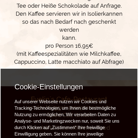
Tee oder Heiße Schokolade auf Anfrage.
Den Kaffee servieren wir in Isolierkannen
so das nach Bedarf nach geschenkt
werden
kann.
pro Person 16,95€
(mit Kaffeespezialitäten wie Milchkaffee,
Cappuccino, Latte macchiato auf Abfrage)
Cookie-Einstellungen
Evelin`s Cafe-Restaurant
Auf unserer Webseite nutzen wir Cookies und
an der Müggelspreepromenade
Tracking-Technologien, um Ihnen die bestmögliche
Goed CBE GmbH
Nutzung zu ermöglichen. Wir verarbeiten Daten zu
Analyse- und Marketingzwecken nur, soweit Sie uns
Geschäftsführer: Rickmer Goed
durch Klicken auf „Zustimmen“ Ihre freiwillige
Einwilligung geben. Sie können Ihre jeweilige