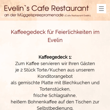
Startseite
Speisekarte
Büffet Brunch
Feierlichkeiten
Menü Mittag
Kaffeegedeck
Kaffeegedeck für Feierlichkeiten im
Büffets
Hochzeitspauschale
Evelin
Allgemeines
Monatsangebot
Partyservice
Kaffeegedeck 1:
Spreepiraten
Zum Kaffee servieren wir Ihren Gästen
Feiertage
je 2 Stück Torte/Kuchen aus unserem
Anfahrt
Kontakt
Konditorangebot
Impressum
als gemischte Platte mit Blechkuchen und
Datenschutz
Tortenstücken,
frische Schlagsahne,
heißem Bohnenkaffee auf den Tischen zur
Selbstbedienung,